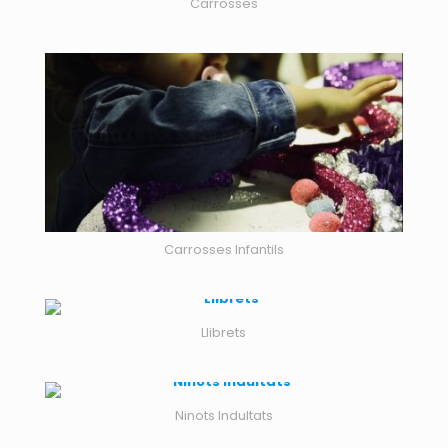
Carrosses
Carrosses Infantils
Llibrets
Ninots Indultats