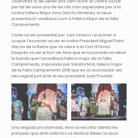
Divendres 10 de Gener ens vam reunir al Centre Social
per tal de viure una de les nits més esperades per a la
nostra Fallera Major Aina García Giménez, la seua
presentació i exaltació com a Fallera Major de la falla
Campaments.
L’acte va ser presentat per Laia Vinaroz i el primer a
ocupar l’escenari va ser el nostre President Miguel Peiró
Garcia de la Reina que va rebre a la Cort d’Honor.
Després va ser el torn de Aina que emocionada va rebre
la banda que l’acreditava fallera major de la Falla
Campaments, imposada per Sandra Moll, fallera major
de la Falla Campaments 2018 que es va acomiadar del
seu regnat junt amb el seu president Juan Poveda.
Una vegada proclamada, Aina va escoltar atenta les
paraules que amb estima li va dedicar Belen, la seua