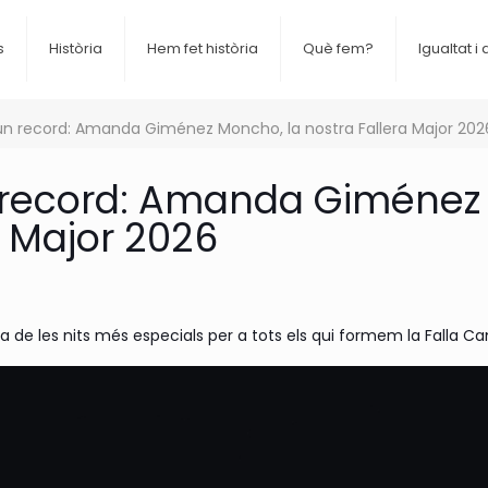
s
Història
Hem fet història
Què fem?
Igualtat i 
un record: Amanda Giménez Moncho, la nostra Fallera Major 202
 record: Amanda Giménez
a Major 2026
na de les nits més especials per a tots els qui formem la Falla