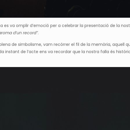
nia es va omplir d’emoció per a celebrar la presentació de la no
’aroma d’un record”
.
lena de simbolisme, vam recórrer el fil de la memòria, aquell q
a instant de l’acte ens va recordar que la nostra falla és història