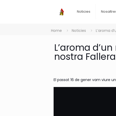
Noticies
Nosaltre
Home
Noticies
L’aroma d’
L’aroma d’un
nostra Faller
El passat 16 de gener vam viure u