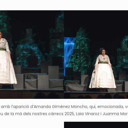
 amb l’aparició d’Amanda Giménez Moncho, qui, emocionada, v
lleu de la mà dels nostres càrrecs 2025, Laia Vinaroz i Juanma Mo