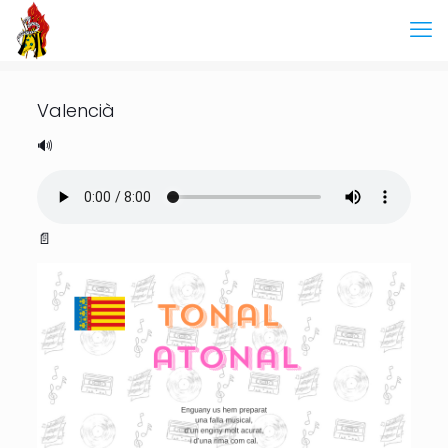
Valencià
🔊
📄