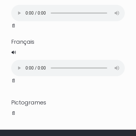
📄
Français
🔊
📄
Pictogrames
📄