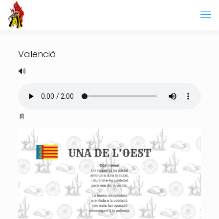
Valencià
🔊
📄