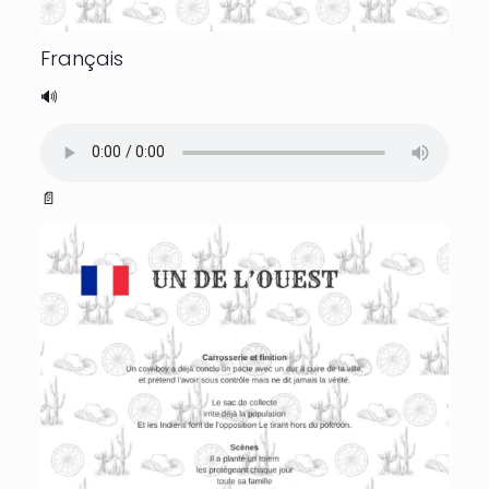
Français
🔊
📄