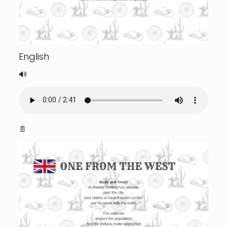
English
🔊
📄