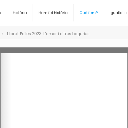
s
Història
Hem fet història
Què fem?
Igualtat i 
Llibret Falles 2023: L’amor i altres bogeries