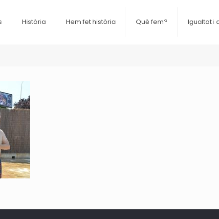
s
Història
Hem fet història
Què fem?
Igualtat i 