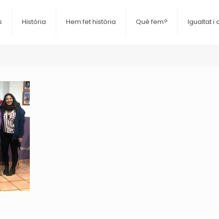
s
Història
Hem fet història
Què fem?
Igualtat i 