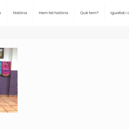
s
Història
Hem fet història
Què fem?
Igualtat i 