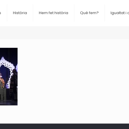
s
Història
Hem fet història
Què fem?
Igualtat i 