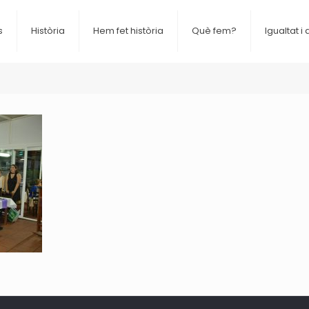
s
Història
Hem fet història
Què fem?
Igualtat i 