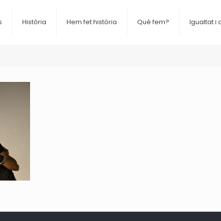
s
Història
Hem fet història
Què fem?
Igualtat i 