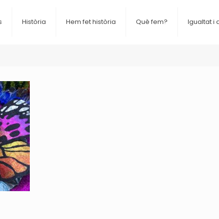
s
Història
Hem fet història
Què fem?
Igualtat i 