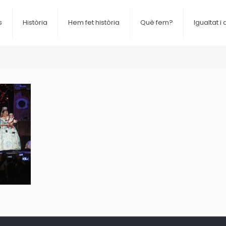
s
Història
Hem fet història
Què fem?
Igualtat i 