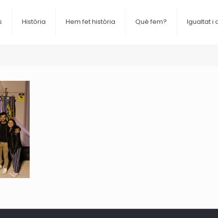
s
Història
Hem fet història
Què fem?
Igualtat i 