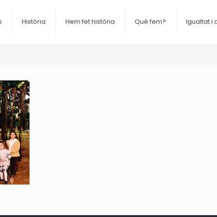
s
Història
Hem fet història
Què fem?
Igualtat i 