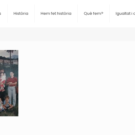
s
Història
Hem fet història
Què fem?
Igualtat i 