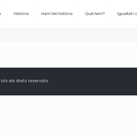
s
Història
Hem fet història
Què fem?
Igualtat i 
ts els drets reservats.