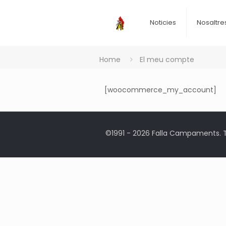
Noticies
Nosaltre
Home
El meu compte
[woocommerce_my_account]
©1991 - 2026 Falla Campaments. To