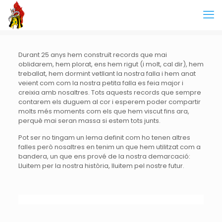
Durant 25 anys hem construït records que mai
oblidarem, hem plorat, ens hem rigut (i molt, cal dir), hem
treballat, hem dormint vetllant la nostra falla i hem anat
veient com com la nostra petita falla es feia major i
creixia amb nosaltres. Tots aquests records que sempre
contarem els duguem al cor i esperem poder compartir
molts més moments com els que hem viscut fins ara,
perquè mai seran massa si estem tots junts.
Pot ser no tingam un lema definit com ho tenen altres
falles però nosaltres en tenim un que hem utilitzat com a
bandera, un que ens prové de la nostra demarcació:
Lluitem per la nostra història, lluitem pel nostre futur.