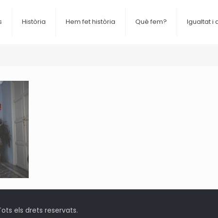
s
Història
Hem fet història
Què fem?
Igualtat i 
ts els drets reservats.