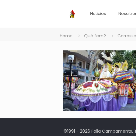
Noticies
Nosaltre
Home
Què fem?
Carross
©1991 - 2026 Falla Campaments. To