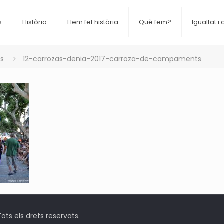
s
Història
Hem fet història
Què fem?
Igualtat i 
es
12-carrozas-denia-2017-carroza-de-campaments
ts els drets reservats.