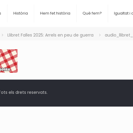
s
Història
Hem fet història
Què fem?
Igualtat i 
Llibret Falles 2025: Arrels en peu de guerra
audio_llibre
ts els drets reservats.