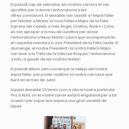
El passat cap de setmana, els nostres càrrecs el van
aprofitar per a donar l’enhorabona a les
altres comissions. El dissabte van assistir a l’espai faller
per felicitar a Mireia, la nova Fallera Major de la Falla
Darrere del Castell, a més Àngel, Cristina, Álvaro i Carla
es van apropar a la nau de Llunàtics per donar
l’enhorabona a Neus, Martín i Laura que acompanyaràn
en aquesta aventura a Javi, President de la Falla Oeste. El
diumenge, el nostre President i la nostra Fallera Major
van anar a la Treta de la Falla Les Roques, l’enhorabona
a tots i a gaudir de les nostres festes!
El passat dilluns vam començar la neteja del nostre
espai faller, per poder realitzar la nostra carrossa que
lluirà en el mes de Juliol.
Aquest dissabte 23 tenim com a cita la nostra particular
Fira d’Abril, on el nostre carrer estarà engalanat per a tal
ocasió i per sopar ens espera una gran varietat de
tapes.