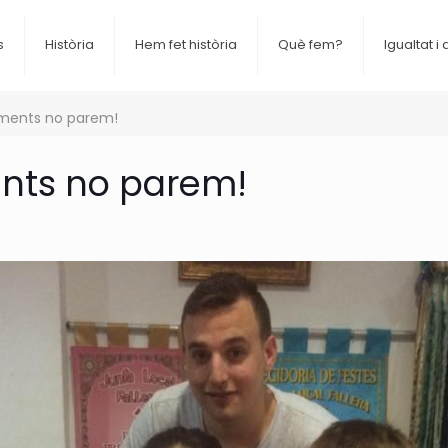
s
Història
Hem fet història
Què fem?
Igualtat i 
ents no parem!
ts no parem!