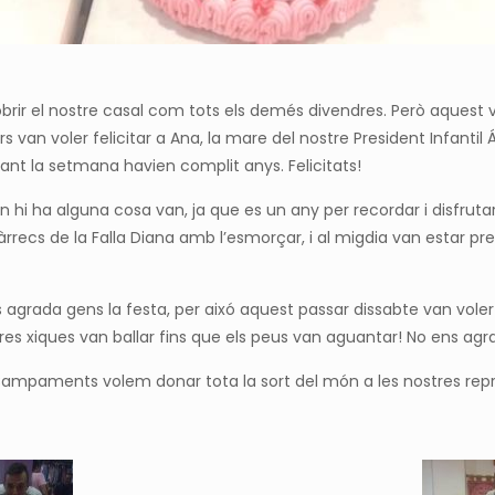
 obrir el nostre casal com tots els demés divendres. Però aquest 
ers van voler felicitar a Ana, la mare del nostre President Infantil 
urant la setmana havien complit anys. Felicitats!
 on hi ha alguna cosa van, ja que es un any per recordar i disfru
recs de la Falla Diana amb l’esmorçar, i al migdia van estar pre
agrada gens la festa, per aixó aquest passar dissabte van voler
stres xiques van ballar fins que els peus van aguantar! No ens ag
la Campaments volem donar tota la sort del món a les nostres re