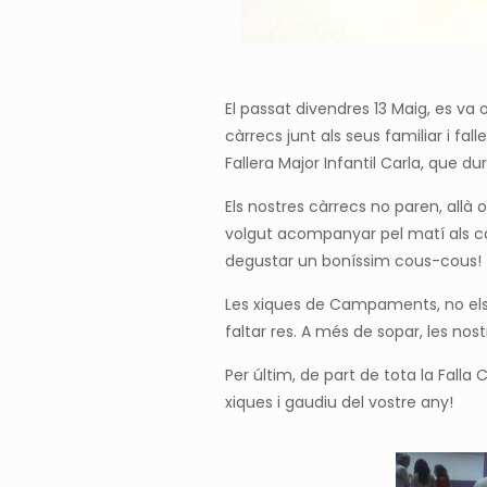
El passat divendres 13 Maig, es va
càrrecs junt als seus familiar i fall
Fallera Major Infantil Carla, que d
Els nostres càrrecs no paren, allà
volgut acompanyar pel matí als càr
degustar un boníssim cous-cous!
Les xiques de Campaments, no els 
faltar res. A més de sopar, les no
Per últim, de part de tota la Fal
xiques i gaudiu del vostre any!