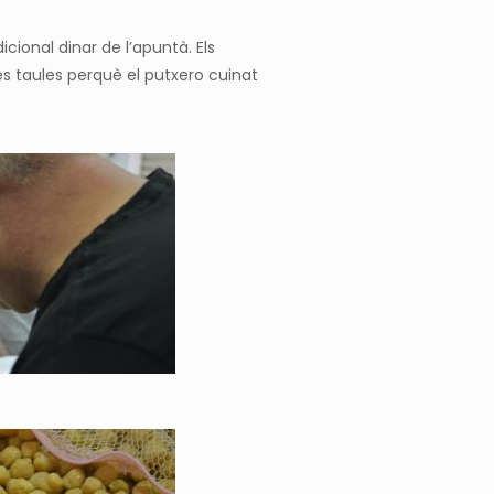
dicional dinar
de l’apuntà
. Els
les taules perquè el
putxero
cuinat