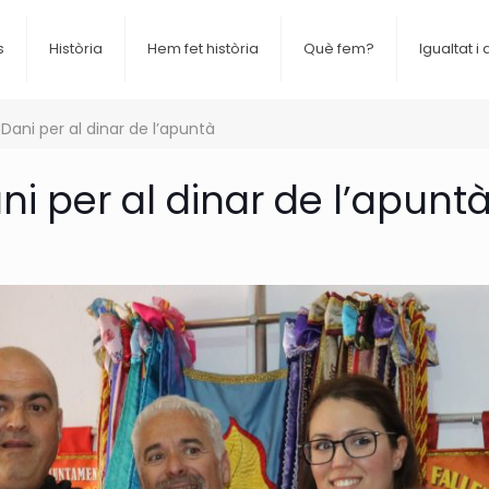
s
Història
Hem fet història
Què fem?
Igualtat i 
Dani per al dinar de l’apuntà
ni per al dinar de l’apunt