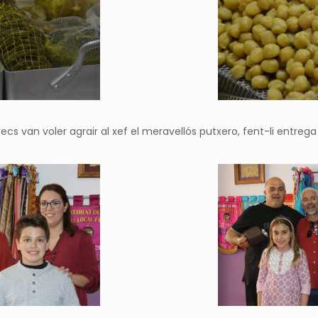
ecs van voler agrair al xef el meravellós
putxero
, fent-li entreg