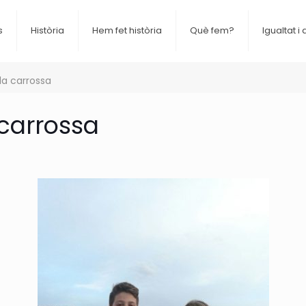
s
Història
Hem fet història
Què fem?
Igualtat i 
la carrossa
 carrossa