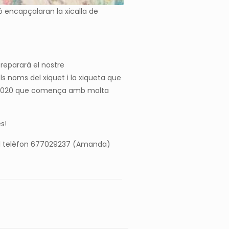
 encapçalaran la xicalla de
prepararà el nostre
els noms del xiquet i la xiqueta que
est 2020 que comença amb molta
s!
a al telèfon 677029237 (Amanda)