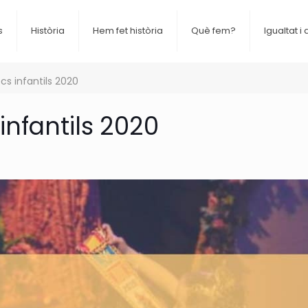
s
Història
Hem fet història
Què fem?
Igualtat i 
cs infantils 2020
infantils 2020