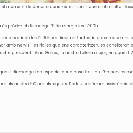
a el moment de donar a conéixer els noms que amb molta il·lusió
ita és pròxim el diumenge 31 de març a les 17:00h.
ster a partir de les 12:00hper dinar un fantàstic putxeroque ens 
inar amb nervis i les rialles que ens caracteritzen, es coneixeran 
ostre president i Aina Garcia, la nostra fallera major, en aqu
est diumenge tan especial per a nosaltres, no t’ho penses mé
€ per als adults i 5€ per als xiquets. Podeu confirmar assistènci