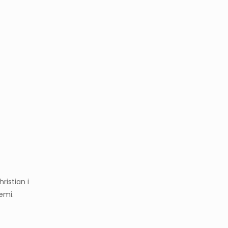
ristian i
emi.