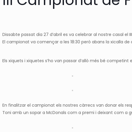
III Campionat de Fu
Dissabte passat dia 27 d’abril es va celebrar al nostre casal el II
El campionat va començar a les 18:30 però abans la xicalla d
Els xiquets i xiquetes s’ho van passar d’allò més bé competint 
En finalitzar el campionat els nostres càrrecs van donar els res
Toni amb un sopar a McDonals com a premi i deixant com a gu