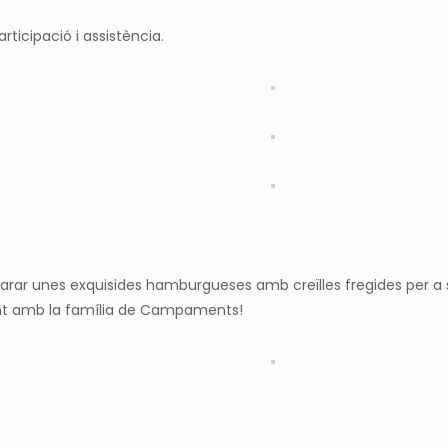
rticipació i assistència.
reparar unes exquisides hamburgueses amb creïlles fregides per a 
 junt amb la família de Campaments!