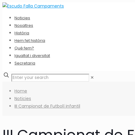
Noticies
Nosaltres
Història
Hem fet història
Què fem?
Igualtat i diversitat
Secretaria
✕
Home
Noticies
III Campionat de Futbolí infantil