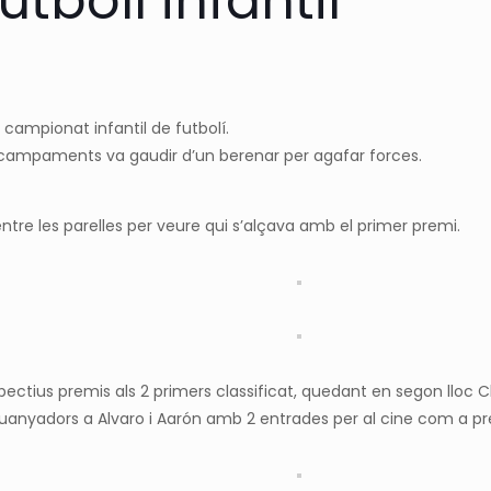
tbolí infantil
I campionat infantil de futbolí.
e campaments va gaudir d’un berenar per agafar forces.
entre les parelles per veure qui s’alçava amb el primer premi.
pectius premis als 2 primers classificat, quedant en segon lloc Ch
anyadors a Alvaro i Aarón amb 2 entrades per al cine com a pr