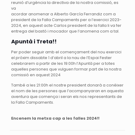
reunió d’urgència la directiva de la nostra comissió, es
va
acordar anomenar a Alberto García Ferrandiz com a
president de la Falla Campaments per a l’exercici 2023-
2024, en aquest acte Carlos president de la falla li va fer
entrega del bastó i mocador que l’anomena com a tal.
Apuntà i Treta!!
Per poder seguir amb el començament del nou exercici
el pròxim dissabte 1 d’abril a la nau de l’Espai Fester
celebrarem a partir de les 19:00h l’Apuntà per a totes
aquelles persones que vulguen formar part de la nostra
comissió en aquest 2024
També a les 21:00h el nostre president donarà a conéixer
el nom de les persones que l’acompanyaran en aquesta
aventura que comença i seran els nos representants de
la Falla Campaments.
Encenem la
metxa cap a les falles 2024!!