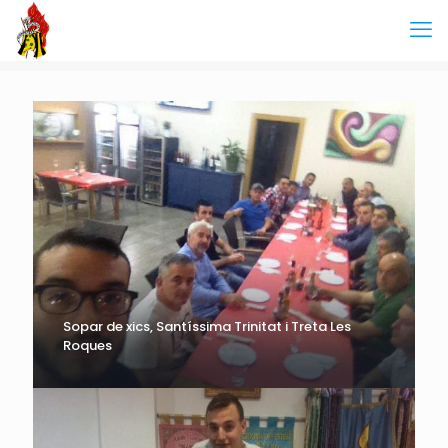
Sopar de xics, Santíssima Trinitat i Treta Les
Roques