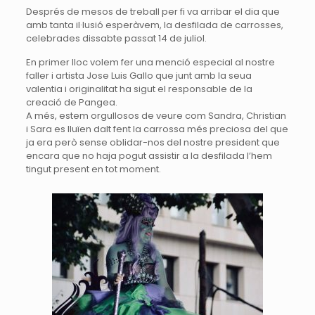
Després de mesos de treball per fi va arribar el dia que
amb tanta il·lusió esperàvem, la desfilada de carrosses,
celebrades dissabte passat 14 de juliol.
En primer lloc volem fer una menció especial al nostre
faller i artista
Jose
Luis
Gallo
que junt amb la seua
valentia i originalitat ha sigut el responsable de la
creació de Pangea.
A més, estem orgullosos de veure com Sandra, Christian
i Sara es lluïen dalt fent la carrossa més preciosa del que
ja era però sense oblidar-nos del nostre president que
encara que no haja pogut assistir a la desfilada l’hem
tingut present en tot moment.