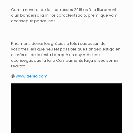
Com a novetat de les carrosses 2018 es feia lliurament
d’un banderí a la millor caracterització, premi que vam
aconseguir portar-nos.
Finalment, donar les gràcies a tots i cadascun de
vosaltres, els que heu fet possible que Pangea estiga en
el més alt de la festa i perquè un any més heu
aconseguit que la falla Campaments faça el seu somni
realitat.
📹
www.denia.com