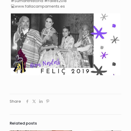
#
SumantHistòria
#
Falles2018
💻
www.fallacampaments.es
Share
Related posts