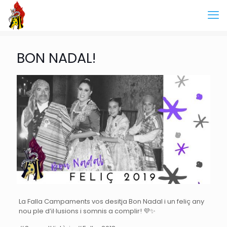
BON NADAL!
La Falla Campaments vos desitja Bon Nadal i un feliç any
nou ple d’il·lusions i somnis a complir!
💜
✨