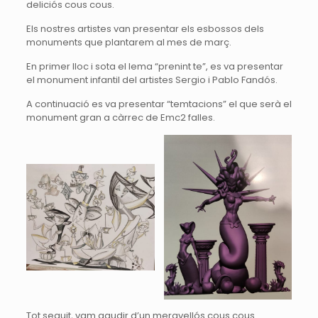
deliciós cous cous.
Els nostres artistes van presentar els esbossos dels
monuments que plantarem al mes de març.
En primer lloc i sota el lema “prenint te”, es va presentar
el monument infantil del artistes Sergio i Pablo Fandós.
A continuació es va presentar “temtacions” el que serà el
monument gran a càrrec de Emc2 falles.
Tot seguit, vam gaudir d’un meravellós cous cous