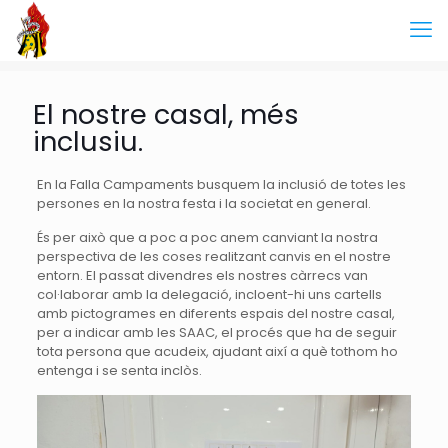
El nostre casal, més
inclusiu.
En la Falla Campaments busquem la inclusió de totes les
persones en la nostra festa i la societat en general.
És per això que a poc a poc anem canviant la nostra
perspectiva de les coses realitzant canvis en el nostre
entorn. El passat divendres els nostres càrrecs van
col·laborar amb la delegació, incloent-hi uns cartells
amb pictogrames en diferents espais del nostre casal,
per a indicar amb les SAAC, el procés que ha de seguir
tota persona que acudeix, ajudant així a què tothom ho
entenga i se senta inclòs.