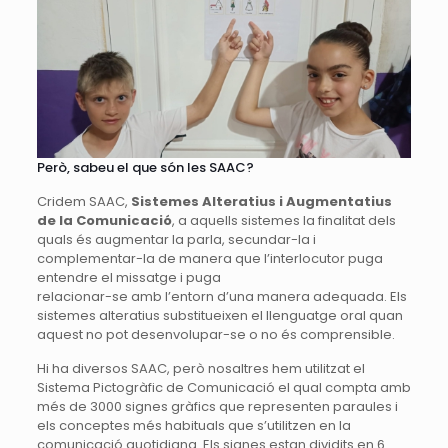
Però, sabeu el que són les SAAC?
Cridem SAAC,
Sistemes Alteratius i Augmentatius
de la Comunicació
, a aquells sistemes la finalitat dels
quals és augmentar la parla, secundar-la i
complementar-la de manera que l’interlocutor puga
entendre el missatge i puga
relacionar-se amb l’entorn d’una manera adequada. Els
sistemes alteratius substitueixen el llenguatge oral quan
aquest no pot desenvolupar-se o no és comprensible.
Hi ha diversos SAAC, però nosaltres hem utilitzat el
Sistema Pictogràfic de Comunicació el qual compta amb
més de 3000 signes gràfics que representen paraules i
els conceptes més habituals que s’utilitzen en la
comunicació quotidiana. Els signes estan dividits en 6