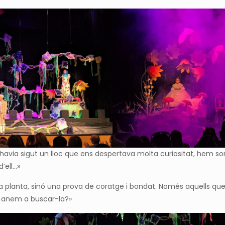
havia sigut un lloc que ens despertava molta curiositat, hem 
’ell…»
na planta, sinó una prova de coratge i bondat. Només aquells qu
i anem a buscar-la?»