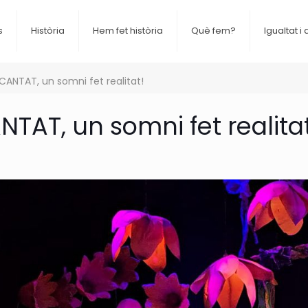
s
Història
Hem fet història
Què fem?
Igualtat i 
CANTAT, un somni fet realitat!
TAT, un somni fet realitat